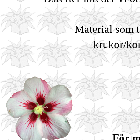
·
Material som 
krukor/kor
För m