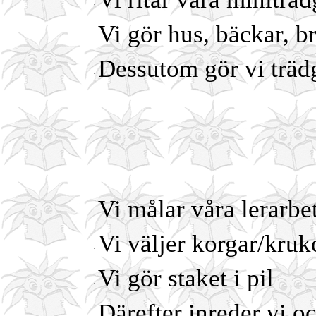
·
Vi gör hus, bäckar, b
·
Dessutom gör vi träd
·
Vi målar våra lerarbe
·
Vi väljer korgar/kruk
·
Vi gör staket i pil
·
Därefter inreder vi oc